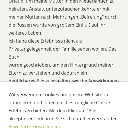
Urlaub, um meine Mutter in den Niederlanden zu
heiraten. Anstatt unterzutauchen kehrte er mit
meiner Mutter nach Mohrungen „Befreiung“ durch
die Russen wurde von großem Einfluß auf ihr
weiteres Leben.
Ich habe diese Erlebnisse nicht als
Privatangelegenheit der Familie sehen wollen. Das
Buch
wurde geschrieben, um den Hintergrund meiner
Eltern zu verstehen und dadurch ein
deutlicheres Bild zu erhalten, welche Auswirkungen
die Kriegsjahre auf das Leben meiner
Wir verwenden Cookies um unsere Website zu
optimieren und Ihnen das bestmögliche Online-
Erlebnis zu bieten. Mit dem Klick auf "Alle
akzeptieren" erklären Sie sich damit einverstanden.
GÜNTER DOMBROWSKI
Erweiterte Einstellungen